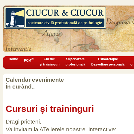
Home
®
Cursuri
Supervizare
Psihoterapie
PCM
şi traininguri
profesională
Dezvoltare personală
or
Calendar evenimente
În curând..
Cursuri şi traininguri
Dragi prieteni,
Va invitam la ATelierele noastre interactive: