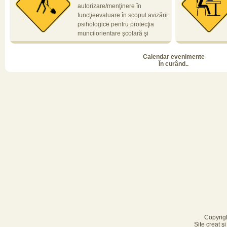
auto ...
autorizare/menţinere în
funcţieevaluare în scopul avizării
psihologice pentru protecţia
munciiorientare şcolară şi
profesională
invitam sa aduceti
lucram! Abordar
Calendar evenimente
din perspectiva A
În curând..
Tarif special pentr
Copyrig
Site creat ş