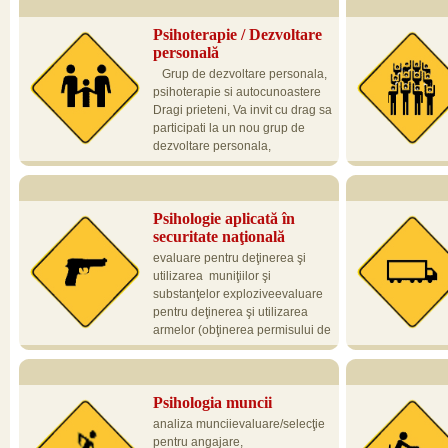
de profesionisti care ocupă functia de General Manager,
Psihoterapie / Dezvoltare
HR Director, OD Manager, Learning & Development ...
personală
Grup de dezvoltare personala,
psihoterapie si autocunoastere
Dragi prieteni, Va invit cu drag sa
participati la un nou grup de
dezvoltare personala,
psihoterapie si autocunoastere. Acesta va consta dintr-o
evaluate (determi
serie de 12 intalniri a cate 2 ore si jumatate, cu frecventa
anumită profesie)t
de o intalnire pe saptamana. Numarul maxim de
umanecoaching
Psihologie aplicată în
participanti este de 12 membri. Costul unei intalniri este
securitate naţională
de 40 ...
evaluare pentru deţinerea şi
utilizarea muniţiilor şi
substanţelor exploziveevaluare
pentru deţinerea şi utilizarea
armelor (obţinerea permisului de
port-armă) letală/neletalăevaluare pentru angajare,
periodic, la angaj
autorizare/menţinere în funcţia de agent pază/securitate,
sesizare, contesta
pirotehnist, etc.
concură la siguran
Psihologia muncii
avizării psihologi
de siguranţa trans
analiza munciievaluare/selecţie
profesionisti:con
pentru angajare,