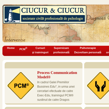
Home
®
Cursuri
Supervizare
Psihoterapie
PCM
şi traininguri
profesională
Dezvoltare personală
or
Process Communication
Model®
In cadrul Galei Premiilor
Bussines Edu*, in urma unei
cercetari efectuate de catre
Exec-Edu, trainingul PCM®
sustinut de catre Dragos
Bucurenci si organizat de catre Exec-Edu, a fost declarat
în domeniul securi
cel mai bun Program de training al anului, de peste 1000