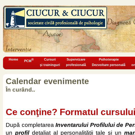
Home
®
Cursuri
Supervizare
Psihoterapie
PCM
şi traininguri
profesională
Dezvoltare personală
or
Calendar evenimente
În curând..
Ce conţine? Formatul cursulu
După completarea
Inventarului Profilului de Pe
un
profil
detaliat al personalităţii tale
şi un
man